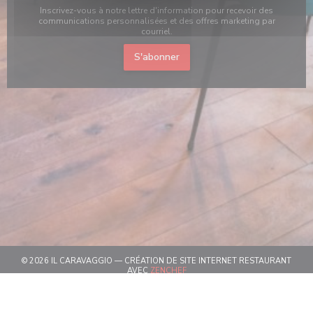
Inscrivez-vous à notre lettre d'information pour recevoir des
communications personnalisées et des offres marketing par
courriel.
S'abonner
© 2026 IL CARAVAGGIO — CRÉATION DE SITE INTERNET RESTAURANT
((OUVRE UNE NOUVELLE FENÊTRE
AVEC
ZENCHEF
((OUVRE UNE NOUVELLE FENÊT
MENTIONS LÉGALES
((OUVRE UNE NOUVELLE FENÊTRE))
CGU