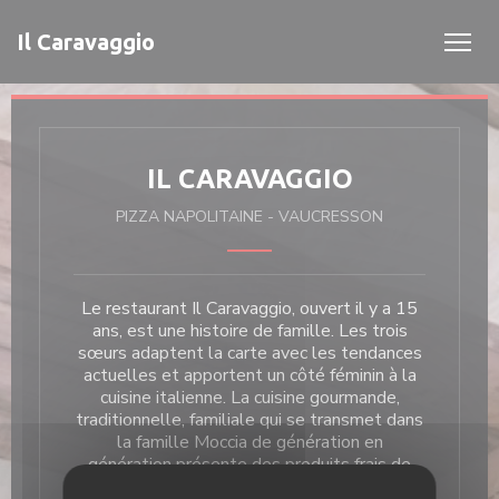
Personnalisation de vos choix en matière de cookies
Il Caravaggio
IL CARAVAGGIO
PIZZA NAPOLITAINE
-
VAUCRESSON
Le restaurant Il Caravaggio, ouvert il y a 15
ans, est une histoire de famille. Les trois
sœurs adaptent la carte avec les tendances
actuelles et apportent un côté féminin à la
cuisine italienne. La cuisine gourmande,
traditionnelle, familiale qui se transmet dans
la famille Moccia de génération en
génération présente des produits frais de
saisons, la plupart importés de la région des