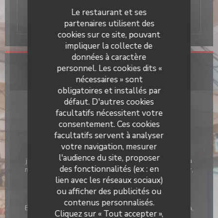
Marches en Italie. La tradition, la convivialité
Le restaurant et ses
et la simplicité se retrouvent dans l'assiette.
partenaires utilisent des
cookies sur ce site, pouvant
impliquer la collecte de
données à caractère
personnel. Les cookies dits «
Infos pratiques
nécessaires » sont
obligatoires et installés par
Cuisine
défaut. D'autres cookies
Pâtes fraiches
facultatifs nécessitent votre
Type de restaurant
consentement. Ces cookies
Pizza Napolitaine , Restaurant Italien
facultatifs servent à analyser
votre navigation, mesurer
Services
l'audience du site, proposer
jardin d'été, Parking, Voiturier, Accès aux personnes à
des fonctionnalités (ex : en
mobilité réduite, Terrasse chauffée, Vente à emporter,
Accès Wifi
lien avec les réseaux sociaux)
ou afficher des publicités ou
Moyens de paiement
contenus personnalisés.
Il Caravaggio
Eurocard/Mastercard, Titres restaurant, Espèces, Visa,
Cliquez sur « Tout accepter »,
Chèques, American Express, Carte Bleue