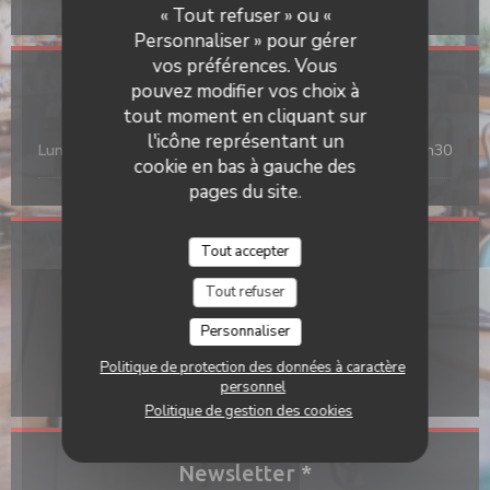
« Tout refuser » ou «
Personnaliser » pour gérer
vos préférences. Vous
pouvez modifier vos choix à
Horaires
tout moment en cliquant sur
l'icône représentant un
Lun
-
Dim
12h00 - 14h30
19h00 - 22h30
•
cookie en bas à gauche des
pages du site.
Tout accepter
Adresse
Tout refuser
((ouvre une n
27 allée de saint cucufa 92420 Vaucresson
Personnaliser
01 47 41 17 43
Politique de protection des données à caractère
Facebook ((ouvre une nouvelle f
personnel
Politique de gestion des cookies
Newsletter
*