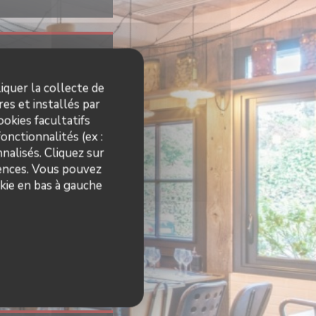
res
iquer la collecte de
4h30
19h00 - 22h30
•
es et installés par
okies facultatifs
onctionnalités (ex :
nalisés. Cliquez sur
rences. Vous pouvez
kie en bas à gauche