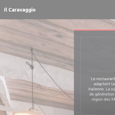
Personnalisation de vos choix en matière de cookies
Il Caravaggio
Le restaurant 
adaptent la
italienne. La c
de génération 
région des Ma