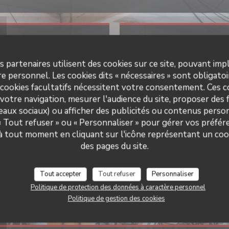
 pratiques
Horai
s partenaires utilisent des cookies sur ce site, pouvant impl
Cuisine
Lun
-
Dim
12h00 - 1
e personnel. Les cookies dits « nécessaires » sont obligatoir
tes fraiches
 cookies facultatifs nécessitent votre consentement. Ces co
de restaurant
votre navigation, mesurer l'audience du site, proposer des f
ine , Restaurant Italien
seaux sociaux) ou afficher des publicités ou contenus person
 « Tout refuser » ou « Personnaliser » pour gérer vos préfé
Services
Il Caravaggio
 à tout moment en cliquant sur l'icône représentant un coo
king, Voiturier, Accès aux
des pages du site.
é réduite, Terrasse chauffée,
mporter, Accès Wifi
Tout accepter
Tout refuser
Personnaliser
s de paiement
Politique de protection des données à caractère personnel
, Titres restaurant, Espèces,
erican Express, Carte Bleue
Politique de gestion des cookies