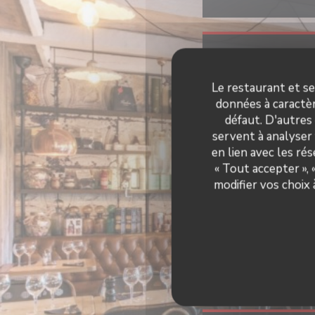
Infos
Le restaurant et se
données à caractèr
Pâ
défaut. D'autres
Type 
servent à analyser 
Pizza Napolita
en lien avec les ré
« Tout accepter »,
modifier vos choix
jardin d'été, Par
personnes à mobilit
Vente à e
Moyen
Eurocard/Mastercard
Visa, Chèques, Am