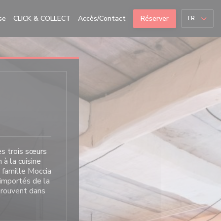
se
CLICK & COLLECT
Accès/Contact
Réserver
FR
Les trois sœurs
à la cuisine
a famille Moccia
 importés de la
etrouvent dans