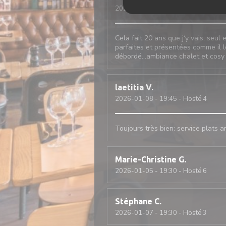
2026-01-09
- 12:30 - Hosté 2
Cela fait 20 ans que j‘y vais, seu
parfaites et présentées comme il l
débordé…ambiance chalet et cosy
laetitia
V
2026-01-08
- 19:45 - Hosté 4
Toujours très bien: service plats 
Marie-Christine
G
2026-01-05
- 19:30 - Hosté 6
Stéphane
C
2026-01-07
- 19:30 - Hosté 3