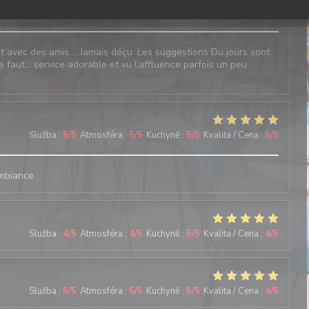
Služba
:
4
/5
Atmosféra
:
5
/5
Kuchyně
:
4
/5
Kvalita / Cena
:
4
/5
l et avec des amis…. Jamais déçu. Les suggestions Du jours sont
e faut… service adorable et vu l‘affluence parfois un peu
Služba
:
5
/5
Atmosféra
:
5
/5
Kuchyně
:
5
/5
Kvalita / Cena
:
5
/5
ambiance
Služba
:
4
/5
Atmosféra
:
4
/5
Kuchyně
:
5
/5
Kvalita / Cena
:
4
/5
Služba
:
5
/5
Atmosféra
:
5
/5
Kuchyně
:
5
/5
Kvalita / Cena
:
4
/5