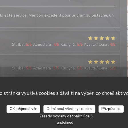
ats et le service. Mention excellent pour le tiramisu pistache, un
Služba
:
5
/5
Atmosféra
:
4
/5
Kuchyně
:
5
/5
Kvalita / Cena
:
4
/5
Služba
:
5
/5
Atmosféra
:
5
/5
Kuchyně
:
5
/5
Kvalita / Cena
:
5
/5
Služba
:
5
/5
Atmosféra
:
5
/5
Kuchyně
:
5
/5
Kvalita / Cena
:
4
/5
o stránka využívá cookies a dává ti na výběr, co chceš aktiv
Il Caravaggio
OK, přijmout vše
Odmítnout všechny cookies
Přizpůsobit
Zásady ochrany osobních údajů
undefined