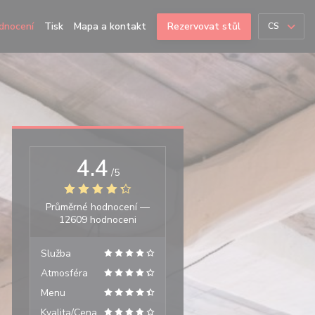
dnocení
Tisk
Mapa a kontakt
Rezervovat stůl
CS
4.4
/5
Průměrné hodnocení —
12609 hodnoceni
Služba
Atmosféra
Menu
Kvalita/Cena