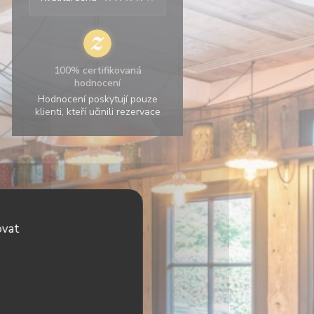
100% certifikovaná
hodnocení
Hodnocení poskytují pouze
klienti, kteří učinili rezervace
ovat