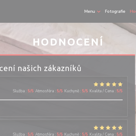
Menu
Fotografie
Ho
HODNOCENÍ
ení našich zákazníků
Služba
:
5
/5
Atmosféra
:
5
/5
Kuchyně
:
5
/5
Kvalita / Cena
:
5
/5
Služba
:
5
/5
Atmosféra
:
5
/5
Kuchyně
:
5
/5
Kvalita / Cena
:
5
/5