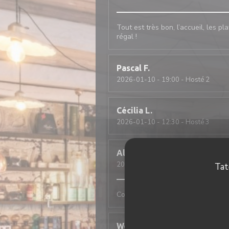
Tout est très bon, l’accueil, les pl
régal !
Pascal
F
2026-01-10
- 19:00 - Hosté 2
Cécilia
L
2026-01-10
- 12:30 - Hosté 3
Alan
R
2026-01-09
- 20:00 - Hosté 2
Tat
Comme tjs, convivial et excellent
Wolfgang
F