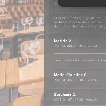
2026-01-09
- 12:30 - Hosté 2
Cela fait 20 ans que j‘y vais, seu
parfaites et présentées comme il l
débordé…ambiance chalet et cosy
laetitia
V
2026-01-08
- 19:45 - Hosté 4
Toujours très bien: service plats 
Marie-Christine
G
2026-01-05
- 19:30 - Hosté 6
Stéphane
C
2026-01-07
- 19:30 - Hosté 3