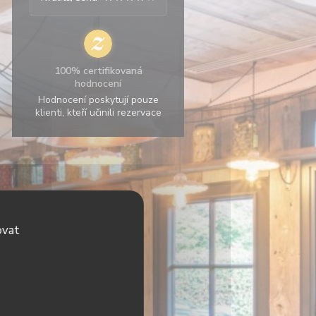
100% certifikovaná
hodnocení
Hodnocení poskytují pouze
klienti, kteří učinili rezervace
ovat