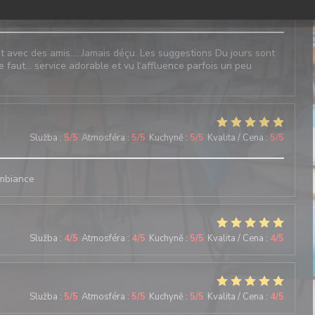
Služba
:
4
/5
Atmosféra
:
5
/5
Kuchyně
:
4
/5
Kvalita / Cena
:
4
/5
l et avec des amis…. Jamais déçu. Les suggestions Du jours sont
e faut… service adorable et vu l‘affluence parfois un peu
Služba
:
5
/5
Atmosféra
:
5
/5
Kuchyně
:
5
/5
Kvalita / Cena
:
5
/5
ambiance
Služba
:
4
/5
Atmosféra
:
4
/5
Kuchyně
:
5
/5
Kvalita / Cena
:
4
/5
Služba
:
5
/5
Atmosféra
:
5
/5
Kuchyně
:
5
/5
Kvalita / Cena
:
4
/5