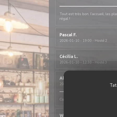
Tout est très bon, l’accueil, les pl
régal !
Pascal
F
2026-01-10
- 19:00 - Hosté 2
Cécilia
L
2026-01-10
- 12:30 - Hosté 3
Alan
R
2026-01-09
- 20:00 - Hosté 2
Tat
Comme tjs, convivial et excellent
Wolfgang
F