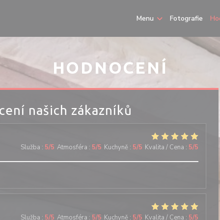
Menu
Fotografie
Ho
HODNOCENÍ
ení našich zákazníků
Služba
:
5
/5
Atmosféra
:
5
/5
Kuchyně
:
5
/5
Kvalita / Cena
:
5
/5
Služba
:
5
/5
Atmosféra
:
5
/5
Kuchyně
:
5
/5
Kvalita / Cena
:
5
/5