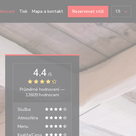
dnocení
Tisk
Mapa a kontakt
Rezervovat stůl
CS
4.4
/5
Průměrné hodnocení —
12609 hodnoceni
Služba
Atmosféra
Menu
Kvalita/Cena