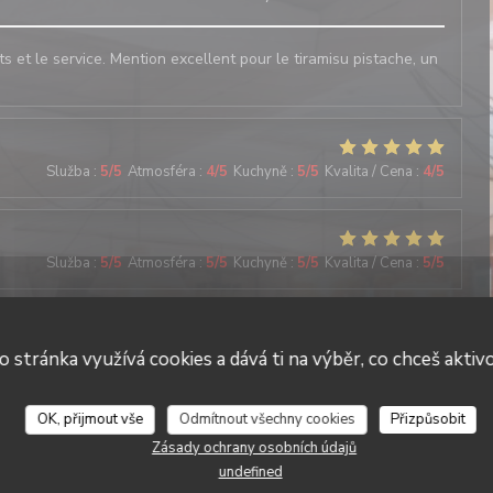
ats et le service. Mention excellent pour le tiramisu pistache, un
Služba
:
5
/5
Atmosféra
:
4
/5
Kuchyně
:
5
/5
Kvalita / Cena
:
4
/5
Služba
:
5
/5
Atmosféra
:
5
/5
Kuchyně
:
5
/5
Kvalita / Cena
:
5
/5
Služba
:
5
/5
Atmosféra
:
5
/5
Kuchyně
:
5
/5
Kvalita / Cena
:
4
/5
o stránka využívá cookies a dává ti na výběr, co chceš aktiv
Il Caravaggio
OK, přijmout vše
Odmítnout všechny cookies
Přizpůsobit
Zásady ochrany osobních údajů
undefined