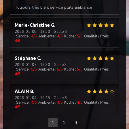
Toujours très bien: service plats ambiance
Marie-Christine
G
2026-01-05
- 19:30 - Gäste 6
Service
:
4
/5
Ambiente
:
4
/5
Küche
:
5
/5
Qualität / Preis
:
4
/5
Stéphane
C
2026-01-07
- 19:30 - Gäste 3
Service
:
5
/5
Ambiente
:
5
/5
Küche
:
5
/5
Qualität / Preis
:
4
/5
ALAIN
B
2026-01-04
- 19:15 - Gäste 6
Service
:
4
/5
Ambiente
:
4
/5
Küche
:
4
/5
Qualität / Preis
:
4
/5
1
2
3