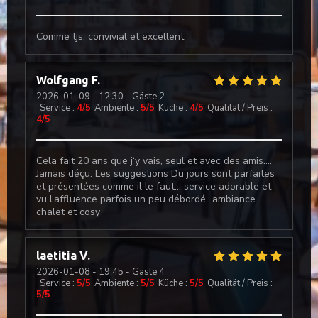
Comme tjs, convivial et excellent
Wolfgang
F
2026-01-09
- 12:30 - Gäste 2
Service
:
4
/5
Ambiente
:
5
/5
Küche
:
4
/5
Qualität / Preis
:
4
/5
Cela fait 20 ans que j‘y vais, seul et avec des amis….
Jamais déçu. Les suggestions Du jours sont parfaites
et présentées comme il le faut… service adorable et
vu l‘affluence parfois un peu débordé…ambiance
chalet et cosy
laetitia
V
2026-01-08
- 19:45 - Gäste 4
Service
:
5
/5
Ambiente
:
5
/5
Küche
:
5
/5
Qualität / Preis
:
5
/5