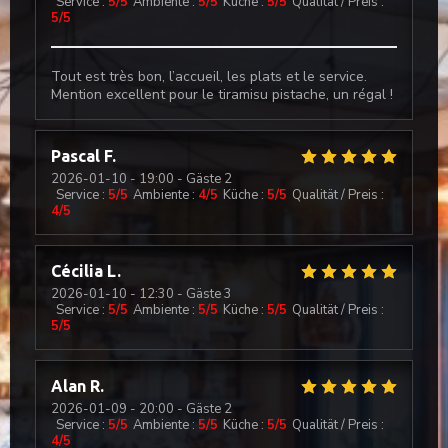
Service
:
5
/5
Ambiente
:
5
/5
Küche
:
5
/5
Qualität / Preis
:
5
/5
Tout est très bon, l’accueil, les plats et le service.
Mention excellent pour le tiramisu pistache, un régal !
Pascal
F
2026-01-10
- 19:00 - Gäste 2
Service
:
5
/5
Ambiente
:
4
/5
Küche
:
5
/5
Qualität / Preis
:
4
/5
Cécilia
L
2026-01-10
- 12:30 - Gäste 3
Service
:
5
/5
Ambiente
:
5
/5
Küche
:
5
/5
Qualität / Preis
:
5
/5
Il Caravaggio
Alan
R
2026-01-09
- 20:00 - Gäste 2
Service
:
5
/5
Ambiente
:
5
/5
Küche
:
5
/5
Qualität / Preis
:
4
/5