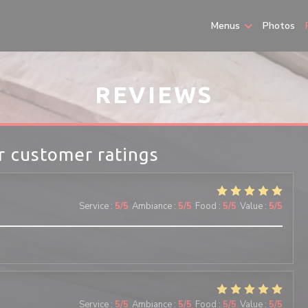
Menus
Photos
REVIEWS
r customer ratings
Service
:
5
/5
Ambiance
:
5
/5
Food
:
5
/5
Value
:
5
/5
Service
:
5
/5
Ambiance
:
5
/5
Food
:
5
/5
Value
:
5
/5