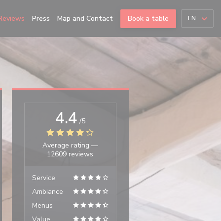
Reviews
Press
Map and Contact
Book a table
EN
4.4
/5
Average rating —
12609 reviews
Service
Ambiance
Menus
Value