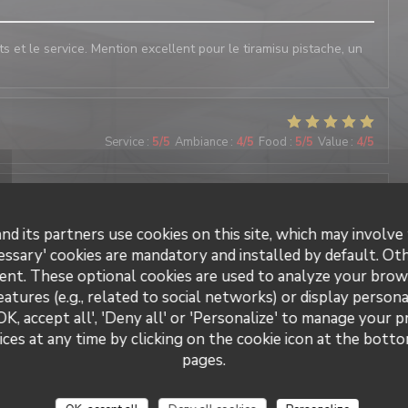
ats et le service. Mention excellent pour le tiramisu pistache, un
Service
:
5
/5
Ambiance
:
4
/5
Food
:
5
/5
Value
:
4
/5
Service
:
5
/5
Ambiance
:
5
/5
Food
:
5
/5
Value
:
5
/5
nd its partners use cookies on this site, which may involve 
essary' cookies are mandatory and installed by default. Ot
ent. These optional cookies are used to analyze your brow
Service
:
5
/5
Ambiance
:
5
/5
Food
:
5
/5
Value
:
4
/5
eatures (e.g., related to social networks) or display persona
OK, accept all', 'Deny all' or 'Personalize' to manage your 
ces at any time by clicking on the cookie icon at the bottom
Il Caravaggio
pages.