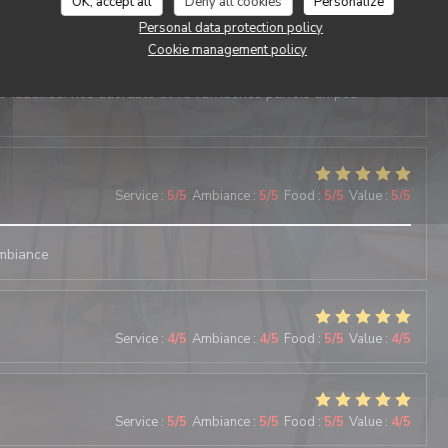
OK, accept all
Deny all cookies
Personalize
Service
:
4
/5
Ambiance
:
5
/5
Food
:
4
/5
Value
:
4
/5
Personal data protection policy
Cookie management policy
l et avec des amis…. Jamais déçu. Les suggestions Du jours sont
e faut… service adorable et vu l‘affluence parfois un peu
Service
:
5
/5
Ambiance
:
5
/5
Food
:
5
/5
Value
:
5
/5
ambiance
Service
:
4
/5
Ambiance
:
4
/5
Food
:
5
/5
Value
:
4
/5
Service
:
5
/5
Ambiance
:
5
/5
Food
:
5
/5
Value
:
4
/5