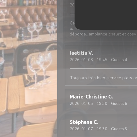
2026-01-09
- 12:30 - Guests 2
Cela fait 20 ans que j‘y vais, seu
parfaites et présentées comme il l
débordé…ambiance chalet et cosy
laetitia
V
2026-01-08
- 19:45 - Guests 4
Toujours très bien: service plats 
Marie-Christine
G
2026-01-05
- 19:30 - Guests 6
Stéphane
C
2026-01-07
- 19:30 - Guests 3