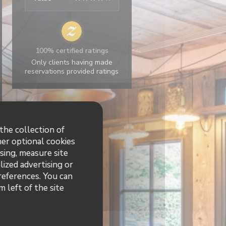
100% certified ratings
Only clients having made
reservations provided ratings
the collection of
her optional cookies
sing, measure site
lized advertising or
preferences. You can
 left of the site