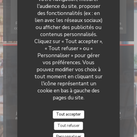
l'audience du site, proposer
des fonctionnalités (ex : en
lien avec les réseaux sociaux)
Pour afficher la carte interactive Waze, vous devez accepter les
ou afficher des publicités ou
cookies Waze Map (Google). Ces cookies peuvent collecter des
contenus personnalisés.
données de navigation et de localisation.
Il Caravaggio
Autoriser
Cliquez sur « Tout accepter »,
« Tout refuser » ou «
Personnaliser » pour gérer
Infos pratiques
vos préférences. Vous
Cuisine
pouvez modifier vos choix à
Pâtes fraiches
tout moment en cliquant sur
l'icône représentant un
Type de restaurant
cookie en bas à gauche des
Pizza Napolitaine , Restaurant Italien
pages du site.
Services
jardin d'été, Parking, Voiturier, Accès aux personnes à
Tout accepter
mobilité réduite, Terrasse chauffée, Vente à emporter,
Accès Wifi
Tout refuser
Moyens de paiement
Personnaliser