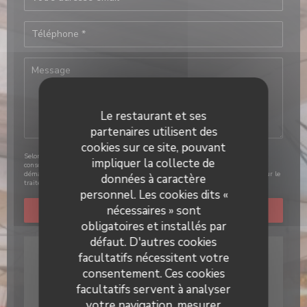
Le restaurant et ses
partenaires utilisent des
cookies sur ce site, pouvant
Selon l'article L.223-2 du code de la consommation, il est rappelé que le
impliquer la collecte de
consommateur peut user de son droit à s'inscrire sur la liste d'opposition au
démarchage téléphonique Bloctel :
bloctel.gouv.fr
. Pour plus d'informations sur le
données à caractère
traitement de vos données, consultez notre
politique de confidentialité
.
personnel. Les cookies dits «
nécessaires » sont
obligatoires et installés par
défaut. D'autres cookies
facultatifs nécessitent votre
consentement. Ces cookies
facultatifs servent à analyser
votre navigation, mesurer