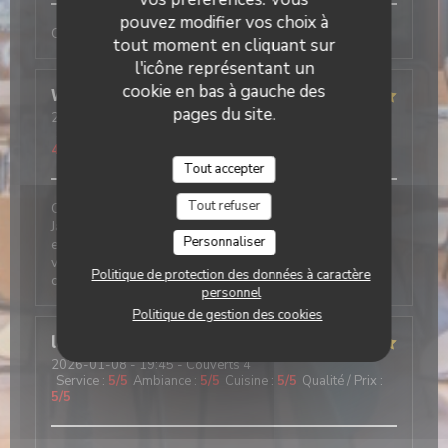
pouvez modifier vos choix à
Comme tjs, convivial et excellent
tout moment en cliquant sur
l'icône représentant un
cookie en bas à gauche des
Wolfgang
F
pages du site.
2026-01-09
- 12:30 - Couverts 2
Service
:
4
/5
Ambiance
:
5
/5
Cuisine
:
4
/5
Qualité / Prix
:
4
/5
Tout accepter
Tout refuser
Cela fait 20 ans que j‘y vais, seul et avec des amis….
Jamais déçu. Les suggestions Du jours sont parfaites
Personnaliser
et présentées comme il le faut… service adorable et
vu l‘affluence parfois un peu débordé…ambiance
Politique de protection des données à caractère
chalet et cosy
personnel
Politique de gestion des cookies
laetitia
V
2026-01-08
- 19:45 - Couverts 4
Service
:
5
/5
Ambiance
:
5
/5
Cuisine
:
5
/5
Qualité / Prix
:
5
/5