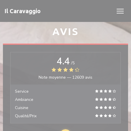
Personnalisation de vos choix en matière de cookies
Il Caravaggio
AVIS
4.4
/5
Note moyenne —
12609 avis
Service
Ambiance
Cuisine
Qualité/Prix