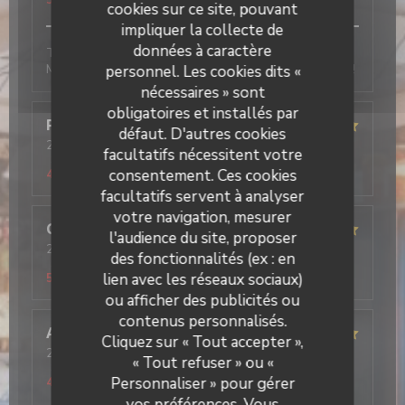
5
/5
cookies sur ce site, pouvant
impliquer la collecte de
données à caractère
Tout est très bon, l’accueil, les plats et le service.
Mention excellent pour le tiramisu pistache, un régal !
personnel. Les cookies dits «
nécessaires » sont
obligatoires et installés par
Pascal
F
défaut. D'autres cookies
2026-01-10
- 19:00 - Couverts 2
facultatifs nécessitent votre
Service
:
5
/5
Ambiance
:
4
/5
Cuisine
:
5
/5
Qualité / Prix
:
consentement. Ces cookies
4
/5
facultatifs servent à analyser
votre navigation, mesurer
Cécilia
L
l'audience du site, proposer
2026-01-10
- 12:30 - Couverts 3
des fonctionnalités (ex : en
Service
:
5
/5
Ambiance
:
5
/5
Cuisine
:
5
/5
Qualité / Prix
:
lien avec les réseaux sociaux)
5
/5
ou afficher des publicités ou
contenus personnalisés.
Il Caravaggio
Alan
R
Cliquez sur « Tout accepter »,
2026-01-09
- 20:00 - Couverts 2
« Tout refuser » ou «
Service
:
5
/5
Ambiance
:
5
/5
Cuisine
:
5
/5
Qualité / Prix
:
Personnaliser » pour gérer
4
/5
vos préférences. Vous