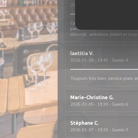
2026-01-09
- 12:30 - Guests 2
Cela fait 20 ans que j‘y vais, seu
parfaites et présentées comme il l
débordé…ambiance chalet et cosy
laetitia
V
2026-01-08
- 19:45 - Guests 4
Toujours très bien: service plats 
Marie-Christine
G
2026-01-05
- 19:30 - Guests 6
Stéphane
C
2026-01-07
- 19:30 - Guests 3