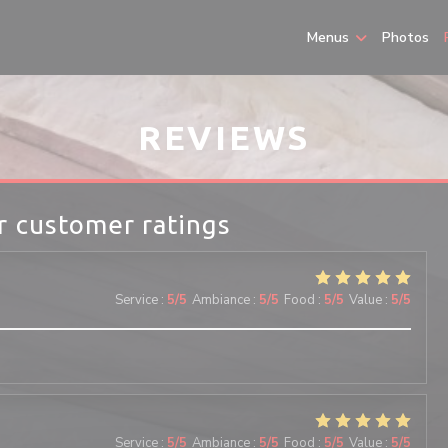
Menus
Photos
REVIEWS
r customer ratings
Service
:
5
/5
Ambiance
:
5
/5
Food
:
5
/5
Value
:
5
/5
Service
:
5
/5
Ambiance
:
5
/5
Food
:
5
/5
Value
:
5
/5