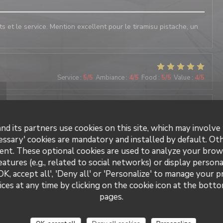
ats et le service. Mention excellent pour le tiramisu pistache, un
Service
:
5
/5
Ambiance
:
4
/5
Food
:
5
/5
Value
:
4
/5
Service
:
5
/5
Ambiance
:
5
/5
Food
:
5
/5
Value
:
5
/5
nd its partners use cookies on this site, which may involve 
essary' cookies are mandatory and installed by default. Ot
ent. These optional cookies are used to analyze your brow
Service
:
5
/5
Ambiance
:
5
/5
Food
:
5
/5
Value
:
4
/5
eatures (e.g., related to social networks) or display persona
OK, accept all', 'Deny all' or 'Personalize' to manage your 
ces at any time by clicking on the cookie icon at the bottom
Il Caravaggio
pages.