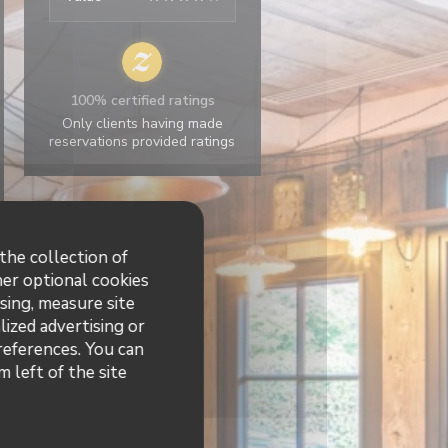
100% certified ratings
Only clients having made
reservations provided ratings
the collection of
her optional cookies
sing, measure site
lized advertising or
preferences. You can
 left of the site