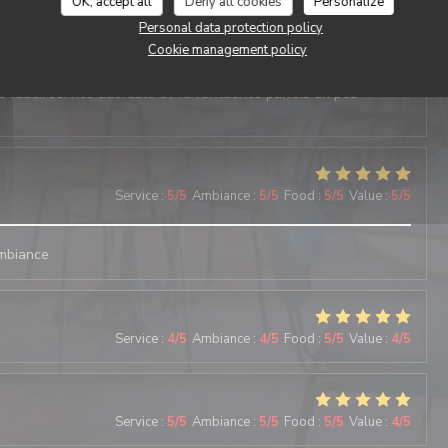
OK, accept all
Deny all cookies
Personalize
Service
:
4
/5
Ambiance
:
5
/5
Food
:
4
/5
Value
:
4
/5
Personal data protection policy
Cookie management policy
l et avec des amis…. Jamais déçu. Les suggestions Du jours sont
e faut… service adorable et vu l‘affluence parfois un peu
Service
:
5
/5
Ambiance
:
5
/5
Food
:
5
/5
Value
:
5
/5
ambiance
Service
:
4
/5
Ambiance
:
4
/5
Food
:
5
/5
Value
:
4
/5
Service
:
5
/5
Ambiance
:
5
/5
Food
:
5
/5
Value
:
4
/5