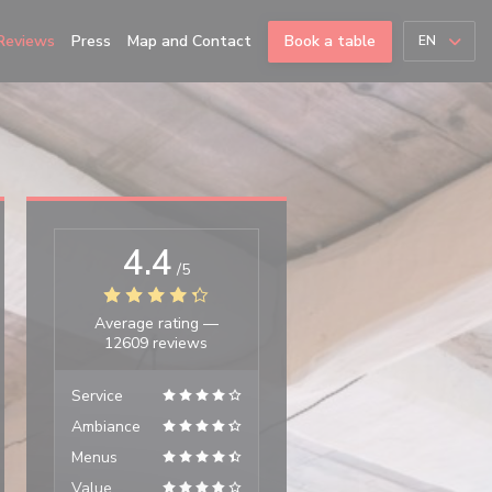
Reviews
Press
Map and Contact
Book a table
EN
4.4
/5
Average rating —
12609 reviews
Service
Ambiance
Menus
Value