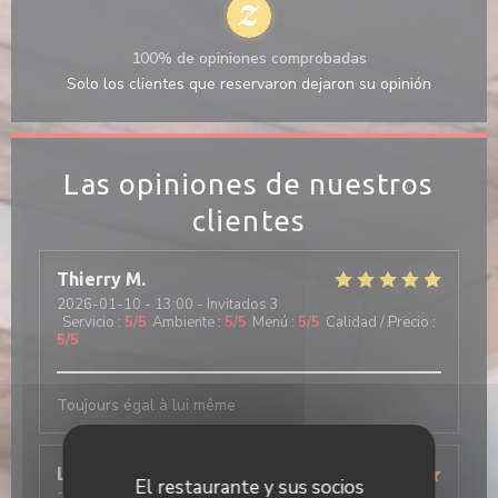
100% de opiniones comprobadas
Solo los clientes que reservaron dejaron su opinión
Las opiniones de nuestros
clientes
Thierry
M
2026-01-10
- 13:00 - Invitados 3
Servicio
:
5
/5
Ambiente
:
5
/5
Menú
:
5
/5
Calidad / Precio
:
5
/5
Toujours égal à lui même
Luis
D
El restaurante y sus socios