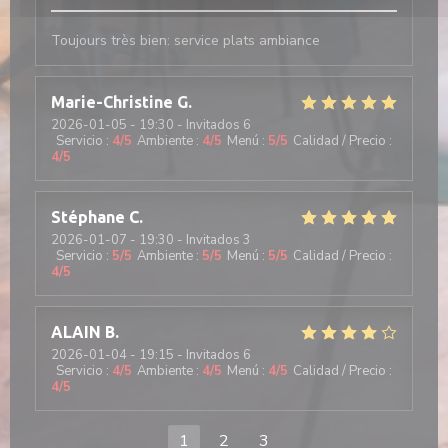
Toujours très bien: service plats ambiance
Marie-Christine
G
2026-01-05
- 19:30 - Invitados 6
Servicio
:
4
/5
Ambiente
:
4
/5
Menú
:
5
/5
Calidad / Precio
:
4
/5
Stéphane
C
2026-01-07
- 19:30 - Invitados 3
Servicio
:
5
/5
Ambiente
:
5
/5
Menú
:
5
/5
Calidad / Precio
:
4
/5
ALAIN
B
2026-01-04
- 19:15 - Invitados 6
Servicio
:
4
/5
Ambiente
:
4
/5
Menú
:
4
/5
Calidad / Precio
:
4
/5
1
2
3