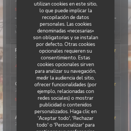
2026-01-10
- 12:45 - Invitados 2
utilizan cookies en este sitio,
Servicio
:
5
/5
Ambiente
:
5
/5
Menú
:
5
/5
Calidad / Precio
:
5
/5
lo que puede implicar la
recopilación de datos
personales. Las cookies
Tout est très bon, l’accueil, les plats et le service.
denominadas «necesarias»
Mention excellent pour le tiramisu pistache, un régal !
son obligatorias y se instalan
por defecto. Otras cookies
Pascal
F
opcionales requieren su
2026-01-10
- 19:00 - Invitados 2
consentimiento. Estas
Servicio
:
5
/5
Ambiente
:
4
/5
Menú
:
5
/5
Calidad / Precio
:
cookies opcionales sirven
4
/5
para analizar su navegación,
medir la audiencia del sitio,
Cécilia
L
ofrecer funcionalidades (por
2026-01-10
- 12:30 - Invitados 3
ejemplo, relacionadas con
Servicio
:
5
/5
Ambiente
:
5
/5
Menú
:
5
/5
Calidad / Precio
:
redes sociales) o mostrar
5
/5
publicidad o contenidos
Il Caravaggio
personalizados. Haga clic en
Alan
R
'Aceptar todo', 'Rechazar
2026-01-09
- 20:00 - Invitados 2
todo' o 'Personalizar' para
Servicio
:
5
/5
Ambiente
:
5
/5
Menú
:
5
/5
Calidad / Precio
: