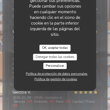
gestionar sus preferencias.
4
/5
Puede cambiar sus opciones
en cualquier momento
Comme tjs, convivial et excellent
haciendo clic en el icono de
cookie en la parte inferior
izquierda de las páginas del
Wolfgang
F
sitio.
2026-01-09
- 12:30 - Invitados 2
Servicio
:
4
/5
Ambiente
:
5
/5
Menú
:
4
/5
Calidad / Precio
:
4
/5
OK, aceptar todas
Denegar todas las cookies
Cela fait 20 ans que j‘y vais, seul et avec des amis….
Jamais déçu. Les suggestions Du jours sont parfaites
Personalizar
et présentées comme il le faut… service adorable et
vu l‘affluence parfois un peu débordé…ambiance
Política de protección de datos personales
chalet et cosy
Política de gestión de cookies
laetitia
V
2026-01-08
- 19:45 - Invitados 4
Servicio
:
5
/5
Ambiente
:
5
/5
Menú
:
5
/5
Calidad / Precio
:
5
/5