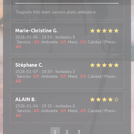
Toujours très bien: service plats ambiance
Marie-Christine
G
2026-01-05
- 19:30 - Invitados 6
Servicio
:
4
/5
Ambiente
:
4
/5
Menú
:
5
/5
Calidad / Precio
:
4
/5
Stéphane
C
2026-01-07
- 19:30 - Invitados 3
Servicio
:
5
/5
Ambiente
:
5
/5
Menú
:
5
/5
Calidad / Precio
:
4
/5
ALAIN
B
2026-01-04
- 19:15 - Invitados 6
Servicio
:
4
/5
Ambiente
:
4
/5
Menú
:
4
/5
Calidad / Precio
:
4
/5
1
2
3