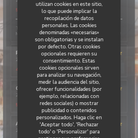
2026-01-10
- 12:45 - Invitados 2
utilizan cookies en este sitio,
Servicio
:
5
/5
Ambiente
:
5
/5
Menú
:
5
/5
Calidad / Precio
:
5
/5
lo que puede implicar la
recopilación de datos
personales. Las cookies
Tout est très bon, l’accueil, les plats et le service.
denominadas «necesarias»
Mention excellent pour le tiramisu pistache, un régal !
son obligatorias y se instalan
por defecto. Otras cookies
Pascal
F
opcionales requieren su
2026-01-10
- 19:00 - Invitados 2
consentimiento. Estas
Servicio
:
5
/5
Ambiente
:
4
/5
Menú
:
5
/5
Calidad / Precio
:
cookies opcionales sirven
4
/5
para analizar su navegación,
medir la audiencia del sitio,
Cécilia
L
ofrecer funcionalidades (por
2026-01-10
- 12:30 - Invitados 3
ejemplo, relacionadas con
Servicio
:
5
/5
Ambiente
:
5
/5
Menú
:
5
/5
Calidad / Precio
:
redes sociales) o mostrar
5
/5
publicidad o contenidos
Il Caravaggio
personalizados. Haga clic en
Alan
R
'Aceptar todo', 'Rechazar
2026-01-09
- 20:00 - Invitados 2
todo' o 'Personalizar' para
Servicio
:
5
/5
Ambiente
:
5
/5
Menú
:
5
/5
Calidad / Precio
: