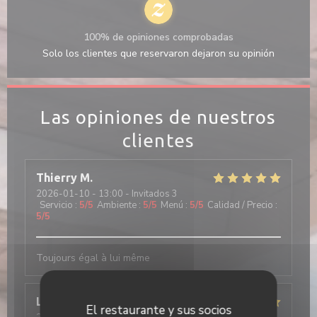
100% de opiniones comprobadas
Solo los clientes que reservaron dejaron su opinión
Las opiniones de nuestros
clientes
Thierry
M
2026-01-10
- 13:00 - Invitados 3
Servicio
:
5
/5
Ambiente
:
5
/5
Menú
:
5
/5
Calidad / Precio
:
5
/5
Toujours égal à lui même
Luis
D
El restaurante y sus socios