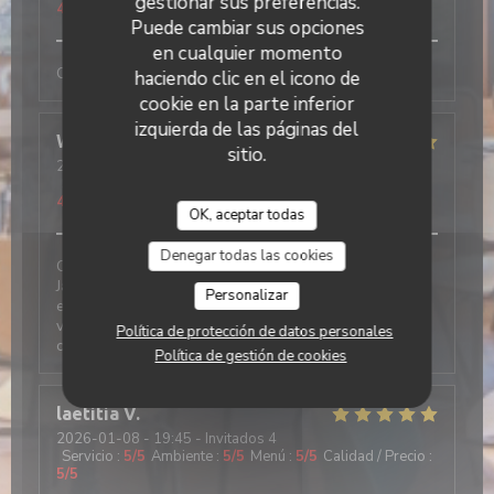
gestionar sus preferencias.
4
/5
Puede cambiar sus opciones
en cualquier momento
Comme tjs, convivial et excellent
haciendo clic en el icono de
cookie en la parte inferior
izquierda de las páginas del
Wolfgang
F
sitio.
2026-01-09
- 12:30 - Invitados 2
Servicio
:
4
/5
Ambiente
:
5
/5
Menú
:
4
/5
Calidad / Precio
:
4
/5
OK, aceptar todas
Denegar todas las cookies
Cela fait 20 ans que j‘y vais, seul et avec des amis….
Jamais déçu. Les suggestions Du jours sont parfaites
Personalizar
et présentées comme il le faut… service adorable et
vu l‘affluence parfois un peu débordé…ambiance
Política de protección de datos personales
chalet et cosy
Política de gestión de cookies
laetitia
V
2026-01-08
- 19:45 - Invitados 4
Servicio
:
5
/5
Ambiente
:
5
/5
Menú
:
5
/5
Calidad / Precio
:
5
/5