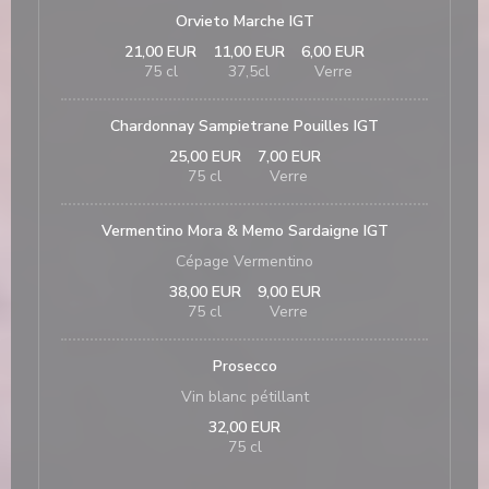
Orvieto Marche IGT
21,00 EUR
11,00 EUR
6,00 EUR
75 cl
37,5cl
Verre
Chardonnay Sampietrane Pouilles IGT
25,00 EUR
7,00 EUR
75 cl
Verre
Vermentino Mora & Memo Sardaigne IGT
Cépage Vermentino
38,00 EUR
9,00 EUR
75 cl
Verre
Prosecco
Vin blanc pétillant
32,00 EUR
75 cl