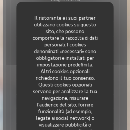
Cioccolato Cacao 75%
Il ristorante e i suoi partner
utilizzano cookies su questo
Stracciatella
sito, che possono
comportare la raccolta di dati
Café
personali. I cookies
denominati «necessari» sono
obbligatori e installati per
Amarena
impostazione predefinita.
Altri cookies opzionali
Limone
richiedono il tuo consenso.
Questi cookies opzionali
Fragola
servono per analizzare la tua
navigazione, misurare
Pistacchio
l'audience del sito, fornire
funzionalità (ad esempio,
Fior di latte
legate ai social network) o
visualizzare pubblicità o
Il Caravaggio