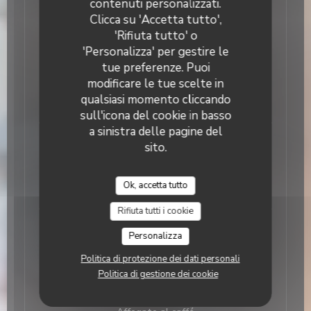
Smarties per i Bambini
contenuti personalizzati.
Clicca su 'Accetta tutto',
Le Nostre Coppe
'Rifiuta tutto' o
'Personalizza' per gestire le
tue preferenze. Puoi
Coppa Amarena
modificare le tue scelte in
Glace amarena sirop de griottes & crème fouettée
qualsiasi momento cliccando
8,00 EUR
sull'icona del cookie in basso
a sinistra delle pagine del
Coppa Tutto cioccolato
sito.
Glace chocolat pur cacao 75% sauce chocolat &
crème fouettée
Ok, accetta tutto
8,00 EUR
Rifiuta tutti i cookie
Coppa Pistacchio
Personalizza
Glace pistache et chocolat pur cacao 75% sauce
chocolat & crème fouettée
Politica di protezione dei dati personali
Politica di gestione dei cookie
8,00 EUR