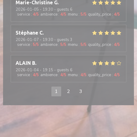
Marie-Christine
G
2026-01-05
- 19:30 - guests 6
service
:
4
/5
ambience
:
4
/5
menu
:
5
/5
quality_price
:
4
/5
Stéphane
C
2026-01-07
- 19:30 - guests 3
service
:
5
/5
ambience
:
5
/5
menu
:
5
/5
quality_price
:
4
/5
ALAIN
B
2026-01-04
- 19:15 - guests 6
service
:
4
/5
ambience
:
4
/5
menu
:
4
/5
quality_price
:
4
/5
1
2
3