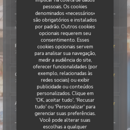
2026-01-10
- 12:45 - guests 2
service
:
5
/5
ambience
:
5
/5
menu
:
5
/5
quality_price
:
5
/5
pessoais. Os cookies
denominados «necessários»
são obrigatórios e instalados
Tout est très bon, l’accueil, les plats et le service.
por padrão. Outros cookies
Mention excellent pour le tiramisu pistache, un régal !
opcionais requerem seu
consentimento. Esses
Pascal
F
cookies opcionais servem
2026-01-10
- 19:00 - guests 2
para analisar sua navegação,
service
:
5
/5
ambience
:
4
/5
menu
:
5
/5
quality_price
:
4
/5
medir a audiência do site,
oferecer funcionalidades (por
exemplo, relacionadas às
Cécilia
L
redes sociais) ou exibir
2026-01-10
- 12:30 - guests 3
service
:
5
/5
ambience
:
5
/5
menu
:
5
/5
quality_price
:
5
/5
publicidade ou conteúdos
Il Caravaggio
personalizados. Clique em
'OK, aceitar tudo', 'Recusar
Alan
R
tudo' ou 'Personalizar' para
2026-01-09
- 20:00 - guests 2
gerenciar suas preferências.
service
:
5
/5
ambience
:
5
/5
menu
:
5
/5
quality_price
:
4
/5
Você pode alterar suas
escolhas a qualquer