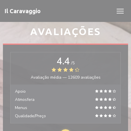
Painel de Gerenciamento de Cookies
Il Caravaggio
AVALIAÇÕES
4.4
/5
Avaliação média —
12609 avaliações
Apoio
Atmosfera
Menus
Qualidade/Preço