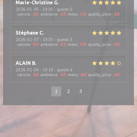
Marie-Christine
G
2026-01-05
- 19:30 - guests 6
service
:
4
/5
ambience
:
4
/5
menu
:
5
/5
quality_price
:
4
/5
Stéphane
C
2026-01-07
- 19:30 - guests 3
service
:
5
/5
ambience
:
5
/5
menu
:
5
/5
quality_price
:
4
/5
ALAIN
B
2026-01-04
- 19:15 - guests 6
service
:
4
/5
ambience
:
4
/5
menu
:
4
/5
quality_price
:
4
/5
1
2
3