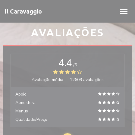
Painel de Gerenciamento de Cookies
Il Caravaggio
AVALIAÇÕES
4.4
/5
Avaliação média —
12609 avaliações
Apoio
Atmosfera
Menus
Qualidade/Preço