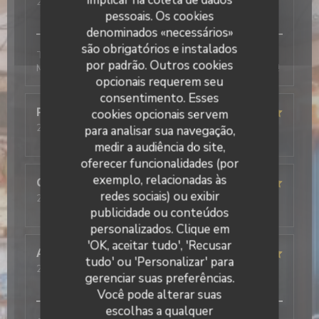
2026-01-10
- 12:45 - guests 2
service
:
5
/5
ambience
:
5
/5
menu
:
5
/5
quality_price
:
5
/5
pessoais. Os cookies
denominados «necessários»
são obrigatórios e instalados
Tout est très bon, l’accueil, les plats et le service.
por padrão. Outros cookies
Mention excellent pour le tiramisu pistache, un régal !
opcionais requerem seu
consentimento. Esses
Pascal
F
cookies opcionais servem
2026-01-10
- 19:00 - guests 2
para analisar sua navegação,
service
:
5
/5
ambience
:
4
/5
menu
:
5
/5
quality_price
:
4
/5
medir a audiência do site,
oferecer funcionalidades (por
exemplo, relacionadas às
Cécilia
L
redes sociais) ou exibir
2026-01-10
- 12:30 - guests 3
service
:
5
/5
ambience
:
5
/5
menu
:
5
/5
quality_price
:
5
/5
publicidade ou conteúdos
Il Caravaggio
personalizados. Clique em
'OK, aceitar tudo', 'Recusar
Alan
R
tudo' ou 'Personalizar' para
2026-01-09
- 20:00 - guests 2
gerenciar suas preferências.
service
:
5
/5
ambience
:
5
/5
menu
:
5
/5
quality_price
:
4
/5
Você pode alterar suas
escolhas a qualquer