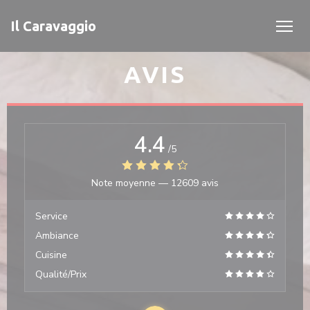
Personnalisation de vos choix en matière de cookies
Il Caravaggio
AVIS
4.4
/5
Note moyenne —
12609 avis
Service
Ambiance
Cuisine
Qualité/Prix