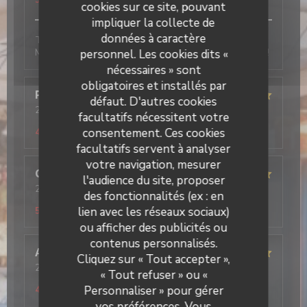
5
/5
cookies sur ce site, pouvant
impliquer la collecte de
données à caractère
Tout est très bon, l’accueil, les plats et le service.
Mention excellent pour le tiramisu pistache, un régal !
personnel. Les cookies dits «
nécessaires » sont
obligatoires et installés par
Pascal
F
défaut. D'autres cookies
2026-01-10
- 19:00 - Couverts 2
facultatifs nécessitent votre
Service
:
5
/5
Ambiance
:
4
/5
Cuisine
:
5
/5
Qualité / Prix
:
consentement. Ces cookies
4
/5
facultatifs servent à analyser
votre navigation, mesurer
Cécilia
L
l'audience du site, proposer
2026-01-10
- 12:30 - Couverts 3
des fonctionnalités (ex : en
Service
:
5
/5
Ambiance
:
5
/5
Cuisine
:
5
/5
Qualité / Prix
:
lien avec les réseaux sociaux)
5
/5
ou afficher des publicités ou
contenus personnalisés.
Il Caravaggio
Alan
R
Cliquez sur « Tout accepter »,
2026-01-09
- 20:00 - Couverts 2
« Tout refuser » ou «
Service
:
5
/5
Ambiance
:
5
/5
Cuisine
:
5
/5
Qualité / Prix
:
Personnaliser » pour gérer
4
/5
vos préférences. Vous