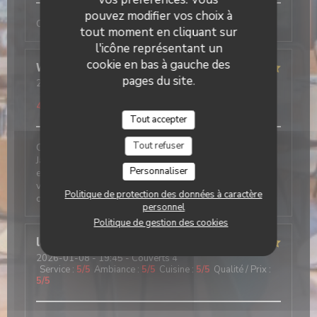
pouvez modifier vos choix à
Comme tjs, convivial et excellent
tout moment en cliquant sur
l'icône représentant un
cookie en bas à gauche des
Wolfgang
F
pages du site.
2026-01-09
- 12:30 - Couverts 2
Service
:
4
/5
Ambiance
:
5
/5
Cuisine
:
4
/5
Qualité / Prix
:
4
/5
Tout accepter
Tout refuser
Cela fait 20 ans que j‘y vais, seul et avec des amis….
Jamais déçu. Les suggestions Du jours sont parfaites
Personnaliser
et présentées comme il le faut… service adorable et
vu l‘affluence parfois un peu débordé…ambiance
Politique de protection des données à caractère
chalet et cosy
personnel
Politique de gestion des cookies
laetitia
V
2026-01-08
- 19:45 - Couverts 4
Service
:
5
/5
Ambiance
:
5
/5
Cuisine
:
5
/5
Qualité / Prix
:
5
/5