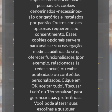
2026-01-10
- 12:45 - guests 2
service
:
5
/5
ambience
:
5
/5
menu
:
5
/5
quality_price
:
5
/5
pessoais. Os cookies
denominados «necessários»
são obrigatórios e instalados
Tout est très bon, l’accueil, les plats et le service.
por padrão. Outros cookies
Mention excellent pour le tiramisu pistache, un régal !
opcionais requerem seu
consentimento. Esses
Pascal
F
cookies opcionais servem
2026-01-10
- 19:00 - guests 2
para analisar sua navegação,
service
:
5
/5
ambience
:
4
/5
menu
:
5
/5
quality_price
:
4
/5
medir a audiência do site,
oferecer funcionalidades (por
exemplo, relacionadas às
Cécilia
L
redes sociais) ou exibir
2026-01-10
- 12:30 - guests 3
service
:
5
/5
ambience
:
5
/5
menu
:
5
/5
quality_price
:
5
/5
publicidade ou conteúdos
Il Caravaggio
personalizados. Clique em
'OK, aceitar tudo', 'Recusar
Alan
R
tudo' ou 'Personalizar' para
2026-01-09
- 20:00 - guests 2
gerenciar suas preferências.
service
:
5
/5
ambience
:
5
/5
menu
:
5
/5
quality_price
:
4
/5
Você pode alterar suas
escolhas a qualquer