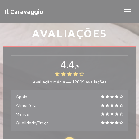
Painel de Gerenciamento de Cookies
Il Caravaggio
AVALIAÇÕES
4.4
/5
Avaliação média —
12609 avaliações
Apoio
Atmosfera
Menus
Qualidade/Preço