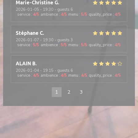
Marie-Christine
G
2026-01-05
- 19:30 - guests 6
service
:
4
/5
ambience
:
4
/5
menu
:
5
/5
quality_price
:
4
/5
Stéphane
C
2026-01-07
- 19:30 - guests 3
service
:
5
/5
ambience
:
5
/5
menu
:
5
/5
quality_price
:
4
/5
ALAIN
B
2026-01-04
- 19:15 - guests 6
service
:
4
/5
ambience
:
4
/5
menu
:
4
/5
quality_price
:
4
/5
1
2
3