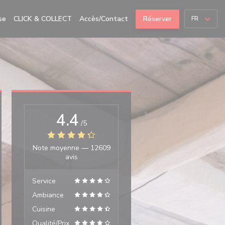
se
CLICK & COLLECT
Accès/Contact
Réserver
FR
4.4
/5
Note moyenne —
12609
avis
Service
Ambiance
Cuisine
Qualité/Prix