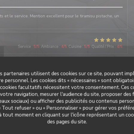
ats et le service. Mention excellent pour le tiramisu pistache, un
Service
:
5
/5
Ambiance
:
4
/5
Cuisine
:
5
/5
Qualité / Prix
:
4
/5
Service
:
5
/5
Ambiance
:
5
/5
Cuisine
:
5
/5
Qualité / Prix
:
5
/5
s partenaires utilisent des cookies sur ce site, pouvant impl
e personnel. Les cookies dits « nécessaires » sont obligatoir
 cookies facultatifs nécessitent votre consentement. Ces co
votre navigation, mesurer l'audience du site, proposer des f
Service
:
5
/5
Ambiance
:
5
/5
Cuisine
:
5
/5
Qualité / Prix
:
4
/5
seaux sociaux) ou afficher des publicités ou contenus person
 « Tout refuser » ou « Personnaliser » pour gérer vos préfé
Il Caravaggio
 à tout moment en cliquant sur l'icône représentant un coo
des pages du site.