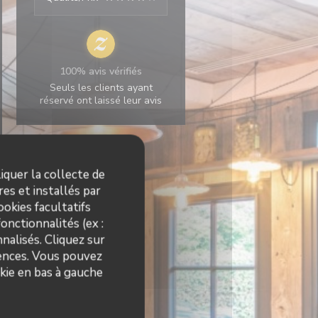
100% avis vérifiés
Seuls les clients ayant
réservé ont laissé leur avis
iquer la collecte de
es et installés par
okies facultatifs
onctionnalités (ex :
nalisés. Cliquez sur
rences. Vous pouvez
kie en bas à gauche