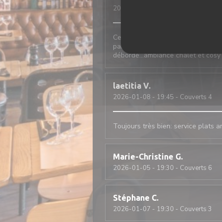
2026-01-09
- 12:30 - Couverts 2
Cela fait 20 ans que j‘y vais, seu
parfaites et présentées comme il l
débordé…ambiance chalet et cosy
laetitia
V
2026-01-08
- 19:45 - Couverts 4
Toujours très bien: service plats 
Marie-Christine
G
2026-01-05
- 19:30 - Couverts 6
Stéphane
C
2026-01-07
- 19:30 - Couverts 3