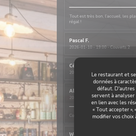
Tout est très bon, l’accueil, les pl
régal !
Pascal
F
2026-01-10
- 19:00 - Couverts 2
Cécilia
L
2026-01-10
- 12:30 - Couverts 3
Le restaurant et se
données à caractèr
défaut. D'autres
Alan
R
servent à analyser 
2026-01-09
- 20:00 - Couverts 2
en lien avec les ré
« Tout accepter »,
Comme tjs, convivial et excellent
modifier vos choix
Wolfgang
F