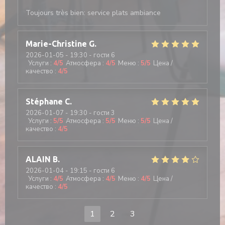
Toujours très bien: service plats ambiance
Marie-Christine
G
2026-01-05
- 19:30 - гости 6
Услуги
:
4
/5
Атмосфера
:
4
/5
Меню
:
5
/5
Цена /
качество
:
4
/5
Stéphane
C
2026-01-07
- 19:30 - гости 3
Услуги
:
5
/5
Атмосфера
:
5
/5
Меню
:
5
/5
Цена /
качество
:
4
/5
ALAIN
B
2026-01-04
- 19:15 - гости 6
Услуги
:
4
/5
Атмосфера
:
4
/5
Меню
:
4
/5
Цена /
качество
:
4
/5
1
2
3