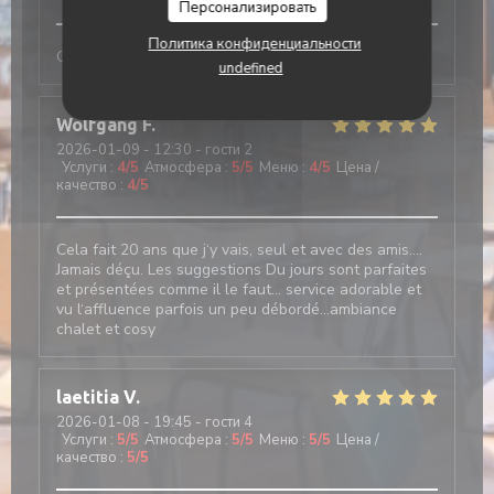
Персонализировать
Политика конфиденциальности
Comme tjs, convivial et excellent
undefined
Wolfgang
F
2026-01-09
- 12:30 - гости 2
Услуги
:
4
/5
Атмосфера
:
5
/5
Меню
:
4
/5
Цена /
качество
:
4
/5
Cela fait 20 ans que j‘y vais, seul et avec des amis….
Jamais déçu. Les suggestions Du jours sont parfaites
et présentées comme il le faut… service adorable et
vu l‘affluence parfois un peu débordé…ambiance
chalet et cosy
laetitia
V
2026-01-08
- 19:45 - гости 4
Услуги
:
5
/5
Атмосфера
:
5
/5
Меню
:
5
/5
Цена /
качество
:
5
/5