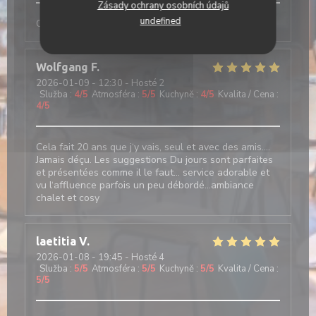
Zásady ochrany osobních údajů
undefined
Comme tjs, convivial et excellent
Wolfgang
F
2026-01-09
- 12:30 - Hosté 2
Služba
:
4
/5
Atmosféra
:
5
/5
Kuchyně
:
4
/5
Kvalita / Cena
:
4
/5
Cela fait 20 ans que j‘y vais, seul et avec des amis….
Jamais déçu. Les suggestions Du jours sont parfaites
et présentées comme il le faut… service adorable et
vu l‘affluence parfois un peu débordé…ambiance
chalet et cosy
laetitia
V
2026-01-08
- 19:45 - Hosté 4
Služba
:
5
/5
Atmosféra
:
5
/5
Kuchyně
:
5
/5
Kvalita / Cena
:
5
/5