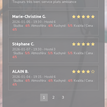
Toujours très bien: service plats ambiance
Marie-Christine
G
2026-01-05
- 19:30 - Hosté 6
Služba
:
4
/5
Atmosféra
:
4
/5
Kuchyně
:
5
/5
Kvalita / Cena
:
4
/5
Stéphane
C
2026-01-07
- 19:30 - Hosté 3
Služba
:
5
/5
Atmosféra
:
5
/5
Kuchyně
:
5
/5
Kvalita / Cena
:
4
/5
ALAIN
B
2026-01-04
- 19:15 - Hosté 6
Služba
:
4
/5
Atmosféra
:
4
/5
Kuchyně
:
4
/5
Kvalita / Cena
:
4
/5
1
2
3