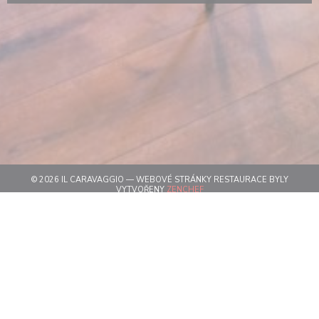
© 2026 IL CARAVAGGIO — WEBOVÉ STRÁNKY RESTAURACE BYLY
((OTEVŘE SE V NOVÉM OKNĚ))
VYTVOŘENY
ZENCHEF
((OTEVŘE SE V NOVÉM OKN
ODMÍTNUTÍ ODPOVĚDNOSTI
((OTEVŘE SE V NOVÉM OKNĚ))
PODMÍNKY POUŽITÍ
((OTEVŘE SE V NOVÉM
ZÁSADY OCHRANY OSOBNÍCH ÚDAJŮ
((OTEVŘE SE V NOVÉM OKN
POLITIKA OHLEDNĚ COOKIES
((OTEVŘE SE V NOVÉM OKNĚ))
PRISTUPNOST