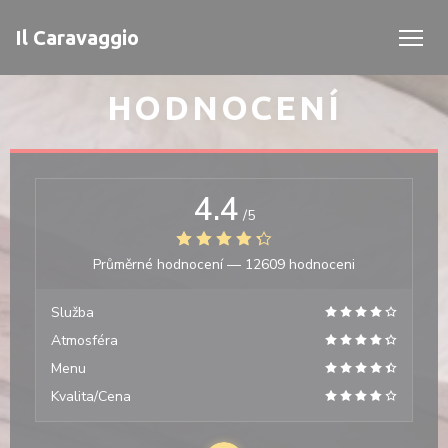
Panel pro správu cookies
Il Caravaggio
HODNOCENÍ
4.4
/5
Průměrné hodnocení —
12609 hodnoceni
Služba
Atmosféra
Menu
Kvalita/Cena