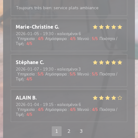
Toujours très bien: service plats ambiance
Marie-Christine
G
2026-01-05
- 19:30 - καλεσμένοι 6
Υπηρεσία
:
4
/5
Ατμόσφαιρα
:
4
/5
Μενού
:
5
/5
Ποιότητα /
Τιμή
:
4
/5
Stéphane
C
2026-01-07
- 19:30 - καλεσμένοι 3
Υπηρεσία
:
5
/5
Ατμόσφαιρα
:
5
/5
Μενού
:
5
/5
Ποιότητα /
Τιμή
:
4
/5
ALAIN
B
2026-01-04
- 19:15 - καλεσμένοι 6
Υπηρεσία
:
4
/5
Ατμόσφαιρα
:
4
/5
Μενού
:
4
/5
Ποιότητα /
Τιμή
:
4
/5
1
2
3