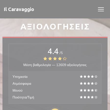
Πίνακας διαχείρισης "Μπισκότων" (Cookies)
Il Caravaggio
ΑΞΙΟΛΟΓΉΣΕΙΣ
4.4
/5
Μέση βαθμολογία —
12609 αξιολογήσεις
Υπηρεσία
Ατμόσφαιρα
Μενού
Ποιότητα/Τιμή