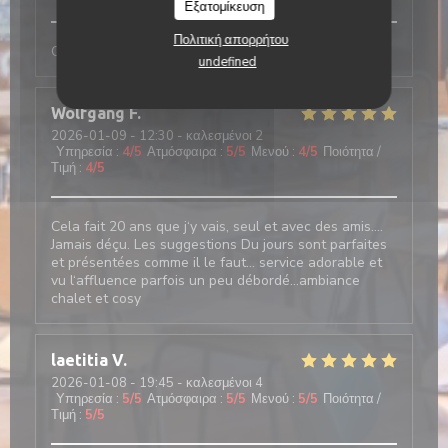
Εξατομίκευση
Πολιτική απορρήτου
Comme tjs, convivial et excellent
undefined
Wolfgang
F
2026-01-09
- 12:30 - καλεσμένοι 2
Υπηρεσία
:
4
/5
Ατμόσφαιρα
:
5
/5
Μενού
:
4
/5
Ποιότητα /
Τιμή
:
4
/5
Cela fait 20 ans que j‘y vais, seul et avec des amis….
Jamais déçu. Les suggestions Du jours sont parfaites
et présentées comme il le faut… service adorable et
vu l‘affluence parfois un peu débordé…ambiance
chalet et cosy
laetitia
V
2026-01-08
- 19:45 - καλεσμένοι 4
Υπηρεσία
:
5
/5
Ατμόσφαιρα
:
5
/5
Μενού
:
5
/5
Ποιότητα /
Τιμή
:
5
/5