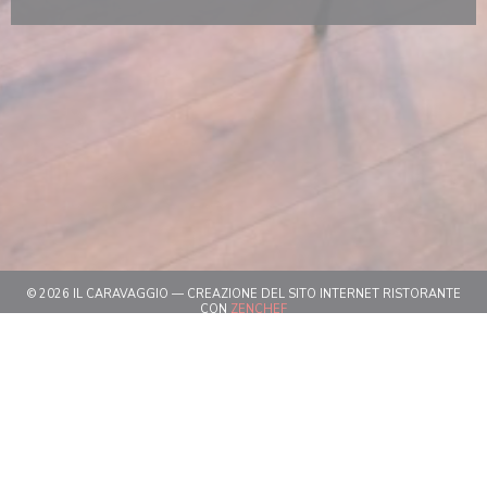
© 2026 IL CARAVAGGIO — CREAZIONE DEL SITO INTERNET RISTORANTE
((APRE UNA NUOVA FINESTRA))
CON
ZENCHEF
((APRE UNA NUOVA FINESTRA))
NOTE LEGALI
((APRE UNA NUOVA FINESTRA)
TERMINI DI UTILIZZO
((APRE UNA NUOV
POLITICA DI PROTEZIONE DEI DATI PERSONALI
((APRE UNA NUOVA FINESTR
INFORMATIVA SUI COOKIE
((APRE UNA NUOVA FINESTRA))
ACCESSIBILITA