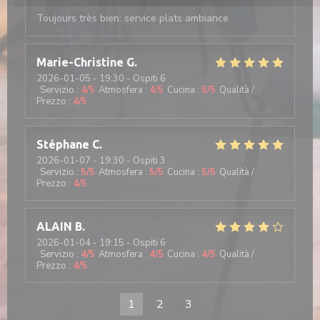
Toujours très bien: service plats ambiance
Marie-Christine
G
2026-01-05
- 19:30 - Ospiti 6
Servizio
:
4
/5
Atmosfera
:
4
/5
Cucina
:
5
/5
Qualità /
Prezzo
:
4
/5
Stéphane
C
2026-01-07
- 19:30 - Ospiti 3
Servizio
:
5
/5
Atmosfera
:
5
/5
Cucina
:
5
/5
Qualità /
Prezzo
:
4
/5
ALAIN
B
2026-01-04
- 19:15 - Ospiti 6
Servizio
:
4
/5
Atmosfera
:
4
/5
Cucina
:
4
/5
Qualità /
Prezzo
:
4
/5
1
2
3