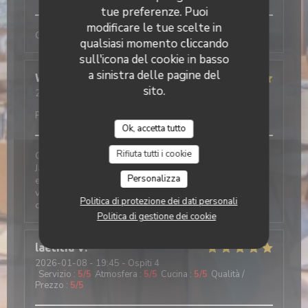
tue preferenze. Puoi
modificare le tue scelte in
Comme tjs, convivial et excellent
qualsiasi momento cliccando
sull'icona del cookie in basso
a sinistra delle pagine del
Wolfgang
F
sito.
2026-01-09
- 12:30 - Ospiti 2
Servizio
:
4
/5
Atmosfera
:
5
/5
Cucina
:
4
/5
Qualità /
Prezzo
:
4
/5
Ok, accetta tutto
Rifiuta tutti i cookie
Cela fait 20 ans que j‘y vais, seul et avec des amis….
Jamais déçu. Les suggestions Du jours sont parfaites
Personalizza
et présentées comme il le faut… service adorable et
vu l‘affluence parfois un peu débordé…ambiance
Politica di protezione dei dati personali
chalet et cosy
Politica di gestione dei cookie
laetitia
V
2026-01-08
- 19:45 - Ospiti 4
Servizio
:
5
/5
Atmosfera
:
5
/5
Cucina
:
5
/5
Qualità /
Prezzo
:
5
/5