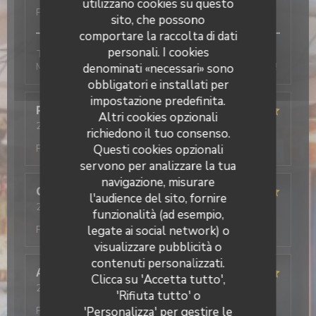
Servizio
:
5
/5
Atmosfera
:
5
/5
Cucina
:
5
/5
Qualità /
utilizzano cookies su questo
Prezzo
:
5
/5
sito, che possono
comportare la raccolta di dati
personali. I cookies
Tout est très bon, l’accueil, les plats et le service.
Mention excellent pour le tiramisu pistache, un régal !
denominati «necessari» sono
obbligatori e installati per
impostazione predefinita.
Pascal
F
Altri cookies opzionali
2026-01-10
- 19:00 - Ospiti 2
richiedono il tuo consenso.
Servizio
:
5
/5
Atmosfera
:
4
/5
Cucina
:
5
/5
Qualità /
Questi cookies opzionali
Prezzo
:
4
/5
servono per analizzare la tua
navigazione, misurare
Cécilia
L
l'audience del sito, fornire
2026-01-10
- 12:30 - Ospiti 3
funzionalità (ad esempio,
Servizio
:
5
/5
Atmosfera
:
5
/5
Cucina
:
5
/5
Qualità /
legate ai social network) o
Prezzo
:
5
/5
visualizzare pubblicità o
Il Caravaggio
contenuti personalizzati.
Alan
R
Clicca su 'Accetta tutto',
2026-01-09
- 20:00 - Ospiti 2
'Rifiuta tutto' o
Servizio
:
5
/5
Atmosfera
:
5
/5
Cucina
:
5
/5
Qualità /
'Personalizza' per gestire le
Prezzo
:
4
/5