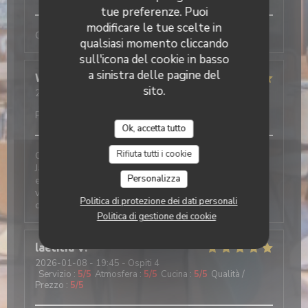
tue preferenze. Puoi
modificare le tue scelte in
Comme tjs, convivial et excellent
qualsiasi momento cliccando
sull'icona del cookie in basso
a sinistra delle pagine del
Wolfgang
F
sito.
2026-01-09
- 12:30 - Ospiti 2
Servizio
:
4
/5
Atmosfera
:
5
/5
Cucina
:
4
/5
Qualità /
Prezzo
:
4
/5
Ok, accetta tutto
Rifiuta tutti i cookie
Cela fait 20 ans que j‘y vais, seul et avec des amis….
Jamais déçu. Les suggestions Du jours sont parfaites
Personalizza
et présentées comme il le faut… service adorable et
vu l‘affluence parfois un peu débordé…ambiance
Politica di protezione dei dati personali
chalet et cosy
Politica di gestione dei cookie
laetitia
V
2026-01-08
- 19:45 - Ospiti 4
Servizio
:
5
/5
Atmosfera
:
5
/5
Cucina
:
5
/5
Qualità /
Prezzo
:
5
/5