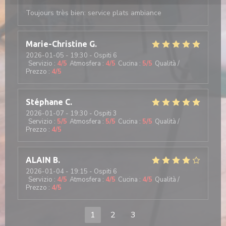
Toujours très bien: service plats ambiance
Marie-Christine
G
2026-01-05
- 19:30 - Ospiti 6
Servizio
:
4
/5
Atmosfera
:
4
/5
Cucina
:
5
/5
Qualità /
Prezzo
:
4
/5
Stéphane
C
2026-01-07
- 19:30 - Ospiti 3
Servizio
:
5
/5
Atmosfera
:
5
/5
Cucina
:
5
/5
Qualità /
Prezzo
:
4
/5
ALAIN
B
2026-01-04
- 19:15 - Ospiti 6
Servizio
:
4
/5
Atmosfera
:
4
/5
Cucina
:
4
/5
Qualità /
Prezzo
:
4
/5
1
2
3