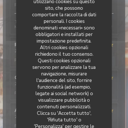
Servizio
:
5
/5
Atmosfera
:
5
/5
Cucina
:
5
/5
Qualità /
utilizzano cookies su questo
Prezzo
:
5
/5
sito, che possono
comportare la raccolta di dati
personali. I cookies
Tout est très bon, l’accueil, les plats et le service.
Mention excellent pour le tiramisu pistache, un régal !
denominati «necessari» sono
obbligatori e installati per
impostazione predefinita.
Pascal
F
Altri cookies opzionali
2026-01-10
- 19:00 - Ospiti 2
richiedono il tuo consenso.
Servizio
:
5
/5
Atmosfera
:
4
/5
Cucina
:
5
/5
Qualità /
Questi cookies opzionali
Prezzo
:
4
/5
servono per analizzare la tua
navigazione, misurare
Cécilia
L
l'audience del sito, fornire
2026-01-10
- 12:30 - Ospiti 3
funzionalità (ad esempio,
Servizio
:
5
/5
Atmosfera
:
5
/5
Cucina
:
5
/5
Qualità /
legate ai social network) o
Prezzo
:
5
/5
visualizzare pubblicità o
Il Caravaggio
contenuti personalizzati.
Alan
R
Clicca su 'Accetta tutto',
2026-01-09
- 20:00 - Ospiti 2
'Rifiuta tutto' o
Servizio
:
5
/5
Atmosfera
:
5
/5
Cucina
:
5
/5
Qualità /
'Personalizza' per gestire le
Prezzo
:
4
/5