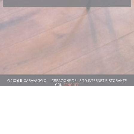
© 2026 IL CARAVAGGIO — CREAZIONE DEL SITO INTERNET RISTORANTE
((APRE UNA NUOVA FINESTRA))
CON
ZENCHEF
((APRE UNA NUOVA FINESTRA))
NOTE LEGALI
((APRE UNA NUOVA FINESTRA)
TERMINI DI UTILIZZO
((APRE UNA NUOV
POLITICA DI PROTEZIONE DEI DATI PERSONALI
((APRE UNA NUOVA FINESTR
INFORMATIVA SUI COOKIE
((APRE UNA NUOVA FINESTRA))
ACCESSIBILITA