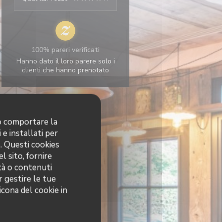
100% pareri verificati
Hanno dato il loro parere solo i
clienti che hanno prenotato
no comportare la
 e installati per
o. Questi cookies
l sito, fornire
ità o contenuti
r gestire le tue
icona del cookie in