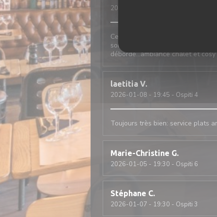
2026-01-09
- 12:30 - Ospiti 2
Cela fait 20 ans que j‘y vais, seu
sont parfaites et présentées comme
débordé…ambiance chalet et cosy
laetitia
V
2026-01-08
- 19:45 - Ospiti 4
Toujours très bien: service plats 
Marie-Christine
G
2026-01-05
- 19:30 - Ospiti 6
Stéphane
C
2026-01-07
- 19:30 - Ospiti 3