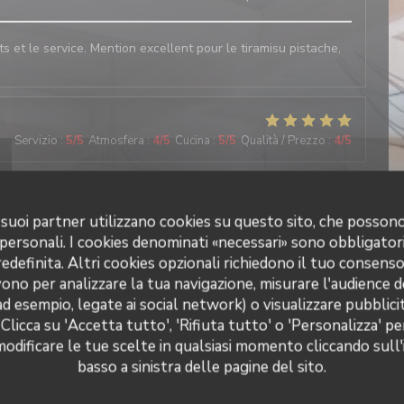
ats et le service. Mention excellent pour le tiramisu pistache,
Servizio
:
5
/5
Atmosfera
:
4
/5
Cucina
:
5
/5
Qualità / Prezzo
:
4
/5
Servizio
:
5
/5
Atmosfera
:
5
/5
Cucina
:
5
/5
Qualità / Prezzo
:
5
/5
 i suoi partner utilizzano cookies su questo sito, che posso
 personali. I cookies denominati «necessari» sono obbligatori
definita. Altri cookies opzionali richiedono il tuo consens
ono per analizzare la tua navigazione, misurare l'audience de
Servizio
:
5
/5
Atmosfera
:
5
/5
Cucina
:
5
/5
Qualità / Prezzo
:
4
/5
ad esempio, legate ai social network) o visualizzare pubblic
 Clicca su 'Accetta tutto', 'Rifiuta tutto' o 'Personalizza' pe
Il Caravaggio
odificare le tue scelte in qualsiasi momento cliccando sull'
basso a sinistra delle pagine del sito.