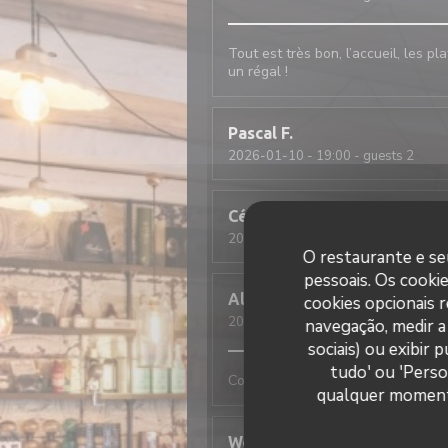
Tout est très bon, l’accueil, les pl
un régal !
Pascal
F
2026-01-10
- 19:00 - guests 2
Cécilia
L
2026-01-10
- 12:30 - guests 3
O restaurante e seu
pessoais. Os cooki
Alan
R
cookies opcionais 
2026-01-09
- 20:00 - guests 2
navegação, medir a 
sociais) ou exibir
tudo' ou 'Perso
Comme tjs, convivial et excellent
qualquer momento 
Wolfgang
F