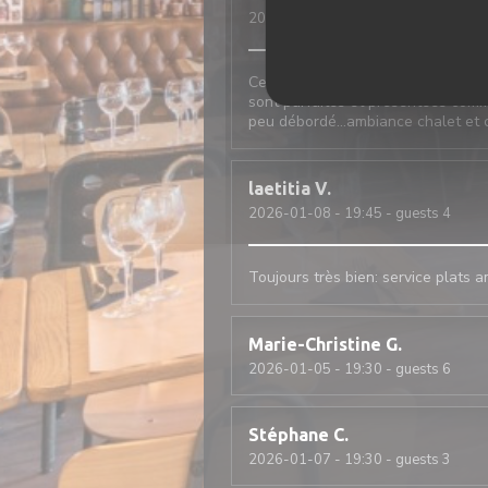
2026-01-09
- 12:30 - guests 2
Cela fait 20 ans que j‘y vais, seu
sont parfaites et présentées comme
peu débordé…ambiance chalet et 
laetitia
V
2026-01-08
- 19:45 - guests 4
Toujours très bien: service plats 
Marie-Christine
G
2026-01-05
- 19:30 - guests 6
Stéphane
C
2026-01-07
- 19:30 - guests 3