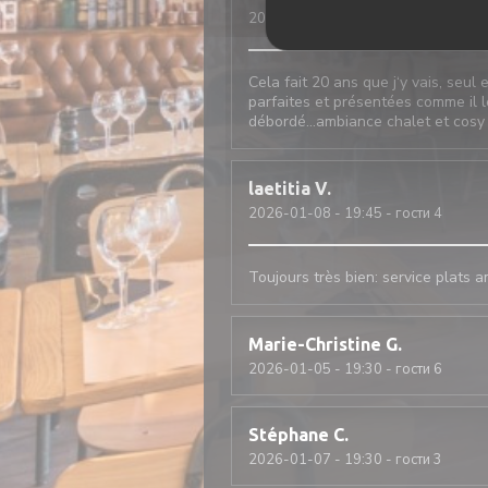
2026-01-09
- 12:30 - гости 2
Cela fait 20 ans que j‘y vais, seu
parfaites et présentées comme il l
débordé…ambiance chalet et cosy
laetitia
V
2026-01-08
- 19:45 - гости 4
Toujours très bien: service plats 
Marie-Christine
G
2026-01-05
- 19:30 - гости 6
Stéphane
C
2026-01-07
- 19:30 - гости 3