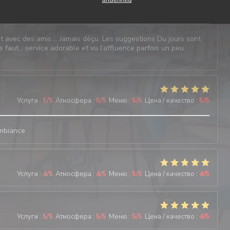
Услуги
:
4
/5
Атмосфера
:
5
/5
Меню
:
4
/5
Цена / качество
:
4
/5
l et avec des amis…. Jamais déçu. Les suggestions Du jours sont
e faut… service adorable et vu l‘affluence parfois un peu
Услуги
:
5
/5
Атмосфера
:
5
/5
Меню
:
5
/5
Цена / качество
:
5
/5
ambiance
Услуги
:
4
/5
Атмосфера
:
4
/5
Меню
:
5
/5
Цена / качество
:
4
/5
Услуги
:
5
/5
Атмосфера
:
5
/5
Меню
:
5
/5
Цена / качество
:
4
/5