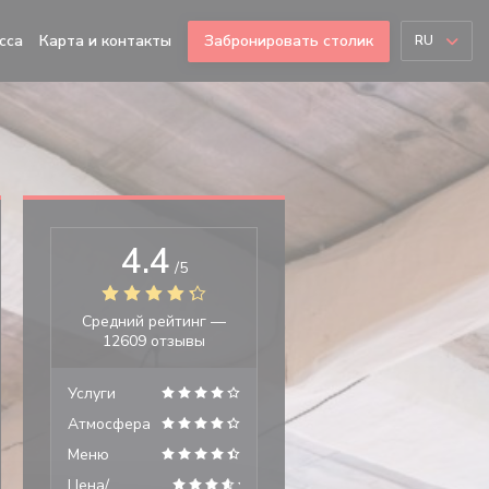
сса
Карта и контакты
Забронировать столик
RU
4.4
/5
Средний рейтинг —
12609 отзывы
Услуги
Атмосфера
Меню
Цена/