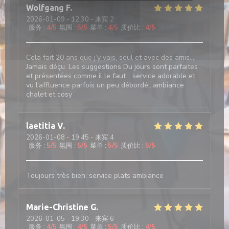
Wolfgang
F
2026-01-09
- 12:30 - 来宾 2
服务
:
4
/5
氛围
:
5
/5
菜单
:
4
/5
质价比
:
4
/5
Cela fait 20 ans que j‘y vais, seul et avec des amis….
Jamais déçu. Les suggestions Du jours sont parfaites
et présentées comme il le faut… service adorable et
vu l‘affluence parfois un peu débordé…ambiance
chalet et cosy
laetitia
V
2026-01-08
- 19:45 - 来宾 4
服务
:
5
/5
氛围
:
5
/5
菜单
:
5
/5
质价比
:
5
/5
Toujours très bien: service plats ambiance
Marie-Christine
G
2026-01-05
- 19:30 - 来宾 6
服务
:
4
/5
氛围
:
4
/5
菜单
:
5
/5
质价比
:
4
/5