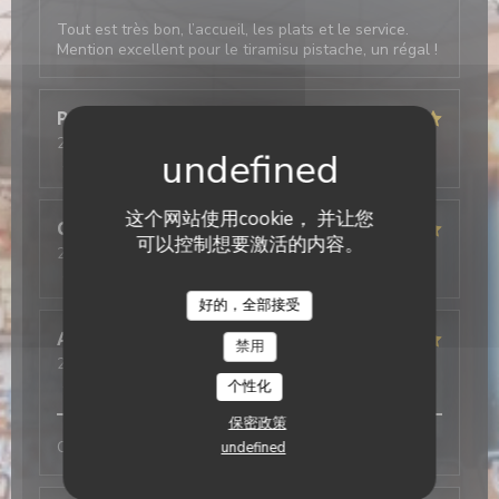
Tout est très bon, l’accueil, les plats et le service.
Mention excellent pour le tiramisu pistache, un régal !
Pascal
F
2026-01-10
- 19:00 - 来宾 2
服务
:
5
/5
氛围
:
4
/5
菜单
:
5
/5
质价比
:
4
/5
这个网站使用cookie， 并让您
Cécilia
L
可以控制想要激活的内容。
2026-01-10
- 12:30 - 来宾 3
服务
:
5
/5
氛围
:
5
/5
菜单
:
5
/5
质价比
:
5
/5
Il Caravaggio
好的，全部接受
Alan
R
禁用
2026-01-09
- 20:00 - 来宾 2
服务
:
5
/5
氛围
:
5
/5
菜单
:
5
/5
质价比
:
4
/5
个性化
保密政策
Comme tjs, convivial et excellent
undefined