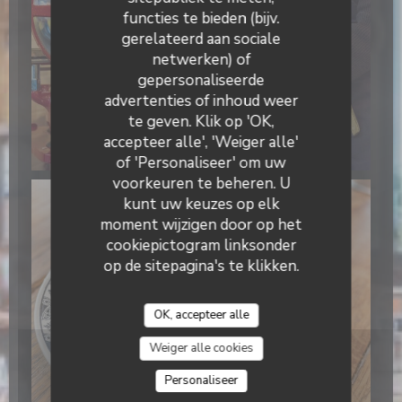
functies te bieden (bijv.
gerelateerd aan sociale
netwerken) of
gepersonaliseerde
Il Caravaggio
advertenties of inhoud weer
te geven. Klik op 'OK,
accepteer alle', 'Weiger alle'
of 'Personaliseer' om uw
voorkeuren te beheren. U
kunt uw keuzes op elk
moment wijzigen door op het
cookiepictogram linksonder
op de sitepagina's te klikken.
OK, accepteer alle
Weiger alle cookies
Personaliseer