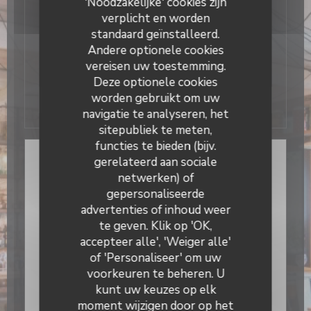
'Noodzakelijke' cookies zijn
13/10/2016
verplicht en worden
Les gourmets parisiens à table !
standaard geïnstalleerd.
Andere optionele cookies
Il Caravaggio dans la sélection Paris Match des
vereisen uw toestemming.
bonnes adresses à Paris et en Ile de France.
Deze optionele cookies
worden gebruikt om uw
((opent in een nieuw ve
Zie het nieuwsartikel
navigatie te analyseren, het
sitepubliek te meten,
functies te bieden (bijv.
gerelateerd aan sociale
netwerken) of
gepersonaliseerde
Il Caravaggio
advertenties of inhoud weer
te geven. Klik op 'OK,
accepteer alle', 'Weiger alle'
of 'Personaliseer' om uw
voorkeuren te beheren. U
kunt uw keuzes op elk
moment wijzigen door op het